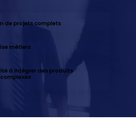
on de projets complets
ise métiers
té à intégrer des produits
 complexes