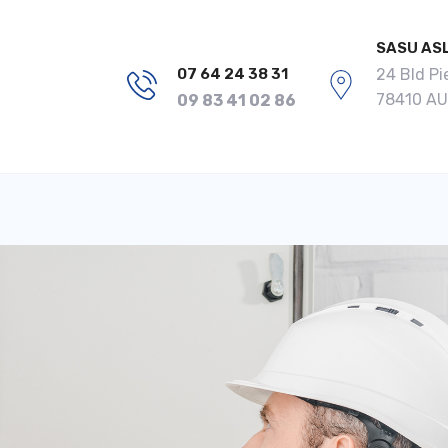
SASU AS
24 Bld P
07 64 24 38 31
78410 A
09 83 41 02 86