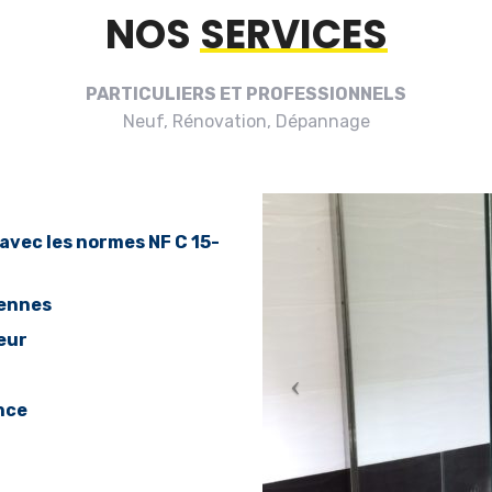
NOS
SERVICES
PARTICULIERS ET PROFESSIONNELS
Neuf, Rénovation, Dépannage
 avec les normes NF C 15-
iennes
ieur
ance