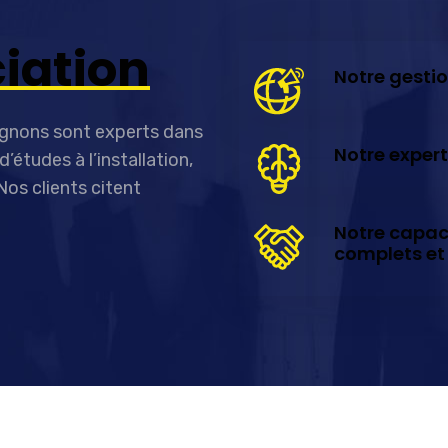
ciation
Notre gesti
agnons sont experts dans
Notre expert
’études à l’installation,
Nos clients citent
:
Notre capaci
complets et