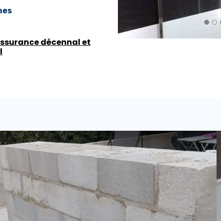
nes
assurance décennal et
l